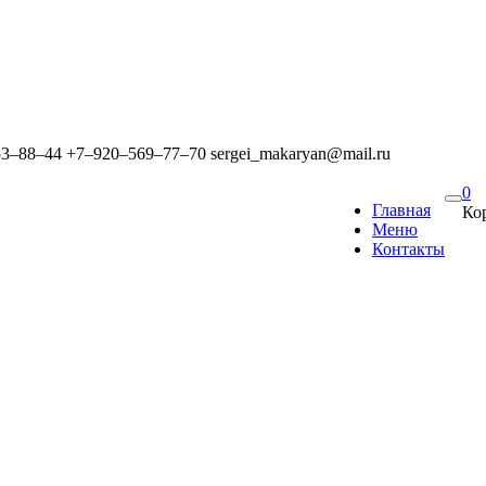
53‒88‒44
+7‒920‒569‒77‒70
sergei_makaryan@mail.ru
0
Главная
Ко
Меню
Контакты