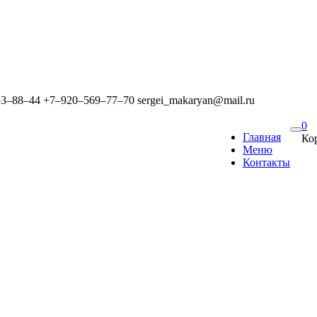
53‒88‒44
+7‒920‒569‒77‒70
sergei_makaryan@mail.ru
0
Главная
Ко
Меню
Контакты