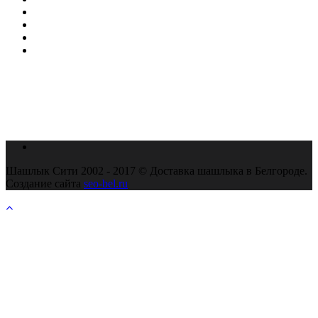
Шашлык Сити 2002 - 2017 © Доставка шашлыка в Белгороде.
Создание сайта
seo-bel.ru