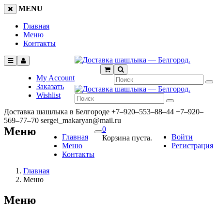
MENU
Главная
Меню
Контакты
My Account
Заказать
Wishlist
Доставка шашлыка в Белгороде
+7‒920‒553‒88‒44
+7‒920‒
569‒77‒70
sergei_makaryan@mail.ru
Меню
0
Главная
Войти
Корзина пуста.
Меню
Регистрация
Контакты
Главная
Меню
Меню