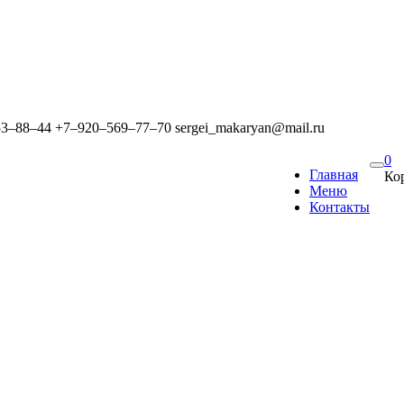
53‒88‒44
+7‒920‒569‒77‒70
sergei_makaryan@mail.ru
0
Главная
Ко
Меню
Контакты