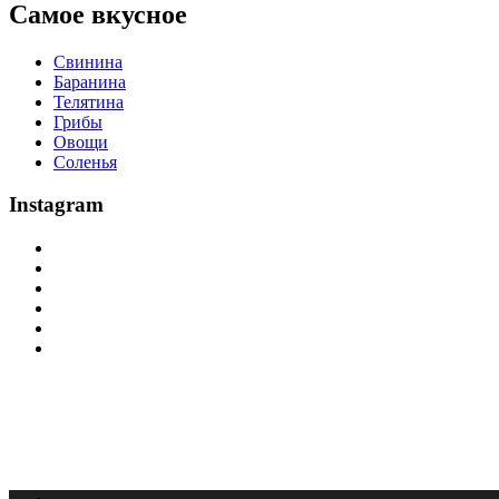
Самое вкусное
Свинина
Баранина
Телятина
Грибы
Овощи
Соленья
Instagram