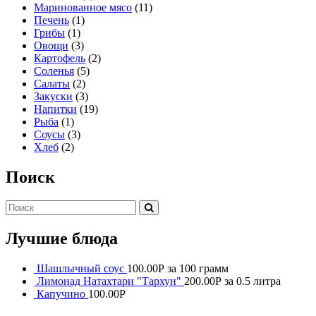
Маринованное мясо
(11)
Печень
(1)
Грибы
(1)
Овощи
(3)
Картофель
(2)
Соленья
(5)
Салаты
(2)
Закуски
(3)
Напитки
(19)
Рыба
(1)
Соусы
(3)
Хлеб
(2)
Поиск
Лучшие блюда
Шашлычный соус
100.00
Р
за 100 грамм
Лимонад Натахтари "Тархун"
200.00
Р
за 0.5 литра
Капучино
100.00
Р