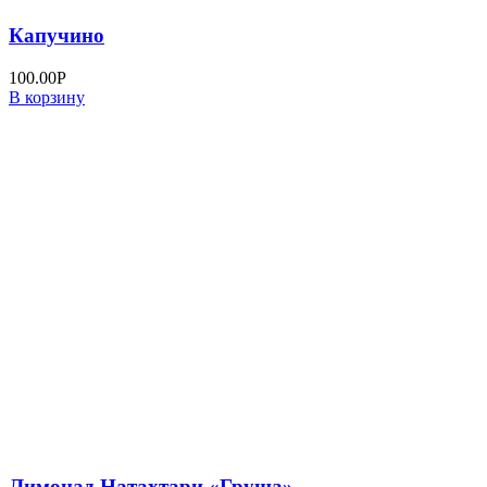
Капучино
100.00
Р
В корзину
Лимонад Натахтари «Груша»