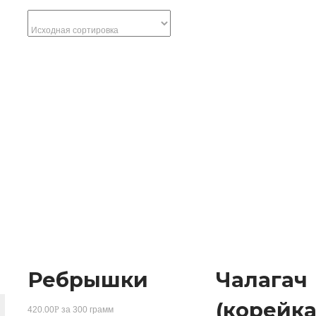
Ребрышки
Чалагач
(корейка
420.00
Р
за 300 грамм