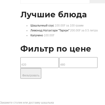
Лучшие блюда
Шашлычный соус
100.00
Р
за 100 грамм
Лимонад Натахтари "Тархун"
200.00
Р
за 0.5 литра
Капучино
100.00
Р
Фильтр по цене
Фильтровать
Закажите столик или доставку шашлыка