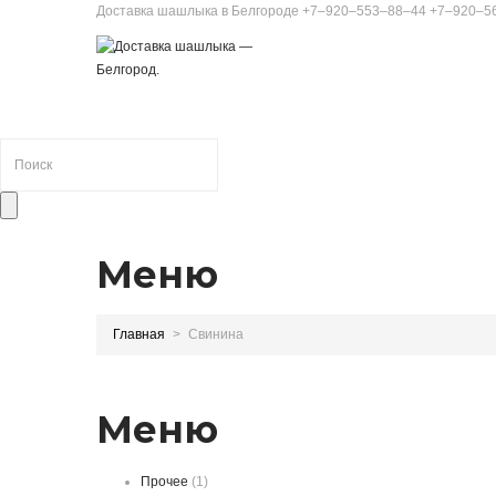
Доставка шашлыка в Белгороде
+7‒920‒553‒88‒44
+7‒920‒5
Меню
Главная
Свинина
Меню
Прочее
(1)