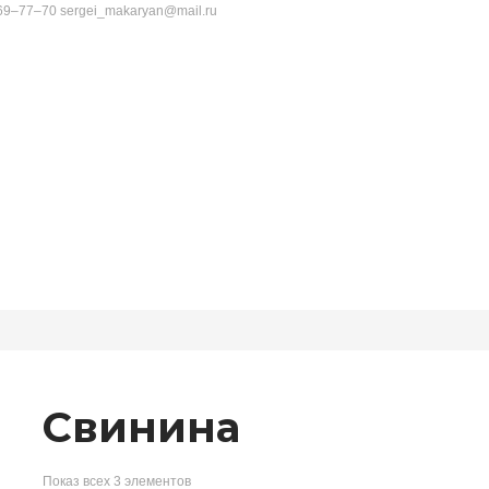
69‒77‒70
sergei_makaryan@mail.ru
Свинина
Показ всех 3 элементов